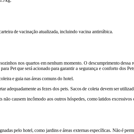
15
kg.
carteira
de
vacinação
atualizada,
incluindo
vacina antirrábica.
 sozinhos nos quartos em
nenhum momento.
O descumprimento
dessa r
para
Pet
que
será
acionado
para
garantir a segurança e conforto dos Pet
coleira
e
guia
nas
áreas
comuns
do
hotel.
rtar
adequadamente
as
fezes dos pets. Sacos
de coleta devem
ser
utiliza
ts não causem incômodo aos outros hóspedes, como
latidos excessivo
ignadas
pelo hotel,
como jardins
e
áreas
externas
específicas. Não
é
perm