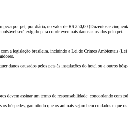
impeza por pet, por diária, no valor de R$ 250,00 (Duzentos e cinquenta 
bolsável será exigido para cobrir eventuais danos causados pelo pet.
 com a legislação brasileira, incluindo a Lei de Crimes Ambientais (L
midores.
squer danos causados pelos pets às instalações do hotel ou a outros hósp
ores devem assinar um termo de
responsabilidade, concordando
com
to
s os hóspedes, garantindo que os animais sejam bem cuidados e que os