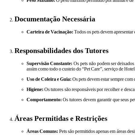
Peso
Máximo:
O
peso
máximo
permitido
por
animal
é
de
Documentação Necessária
Carteira
de
Vacinação:
Todos
os
pets
devem
apresentar
Responsabilidades dos Tutores
Supervisão
Constante:
Os pets não podem
ser
deixados
assim
como
todo
o
custeio
do
“Pet
Care”,
serviço
de
Hotel
Uso
de
Coleira
e
Guia:
Os
pets
devem
estar
sempre
com
Higiene:
Os
tutores são
responsáveis
por recolher e desca
Comportamento:
Os tutores devem garantir que
seus pe
Áreas Permitidas e Restrições
Áreas
Comuns:
Pets
são
permitidos
apenas
em áreas
des