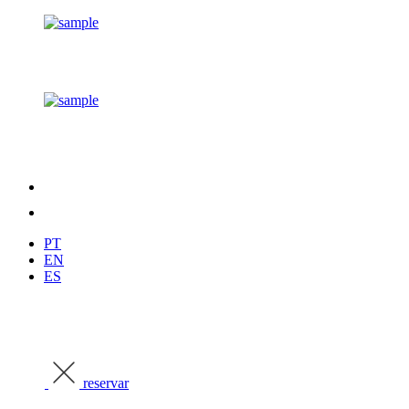
PT
EN
ES
reservar