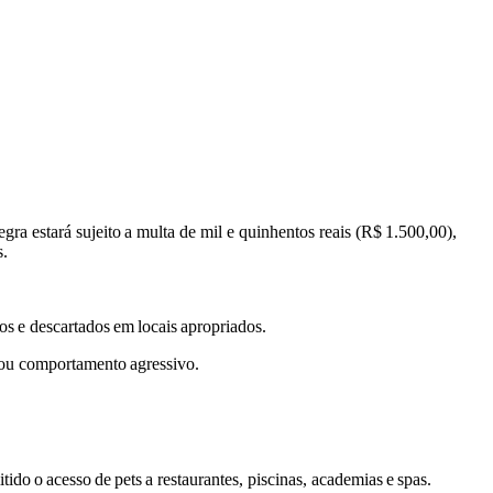
egra estará sujeito
a multa de
mil e quinhentos reais (
R$
1.500,00),
s.
dos
e descartados
em
locais
apropriados.
s ou comportamento
agressivo.
itido
o
acesso
de
pets
a restaurantes, piscinas, academias
e
spas.