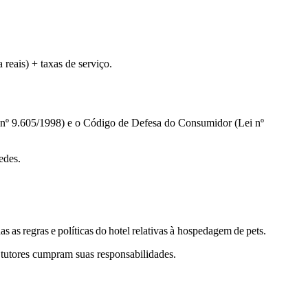
reais) + taxas de serviço.
ei nº 9.605/1998) e o Código de Defesa do Consumidor (Lei nº
edes.
das
as
regras
e
políticas
do
hotel
relativas
à hospedagem
de
pets.
 tutores cumpram suas responsabilidades.