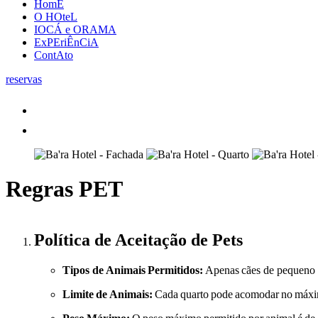
HomE
O HOteL
IOCÁ e ORAMA
ExPEriÊnCiA
ContAto
reservas
Regras PET
Política de Aceitação de Pets
Tipos de Animais
Permitidos:
Apenas
cães de pequeno 
Limite
de
Animais:
Cada
quarto
pode
acomodar
no
máx