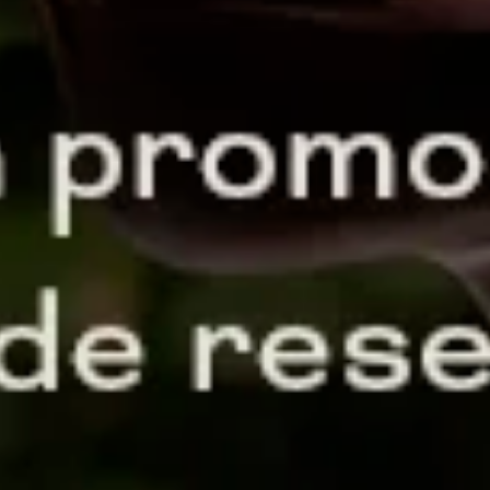
IOcÁ Café