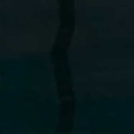
OrAMa
RoOFToP